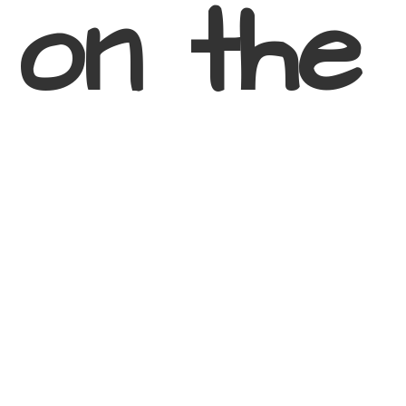
 on
the