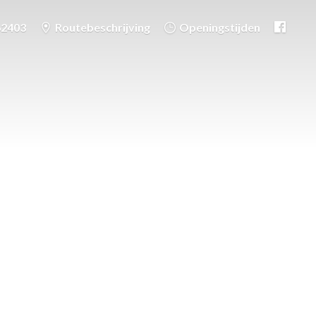
62403
Routebeschrijving
Openingstijden