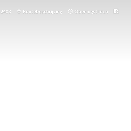
62403
Routebeschrijving
Openingstijden