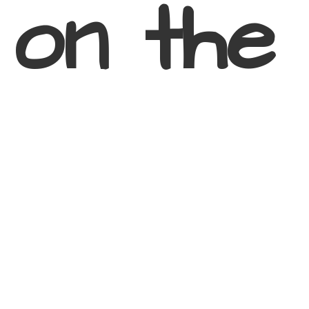
 on
the