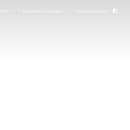
62403
Routebeschrijving
Openingstijden