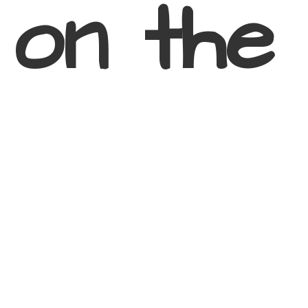
 on
the