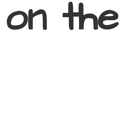
 on
the