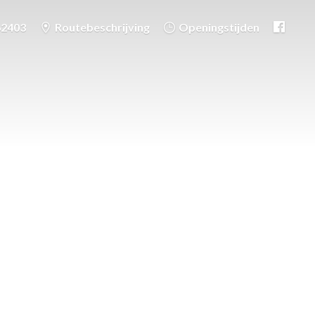
62403
Routebeschrijving
Openingstijden