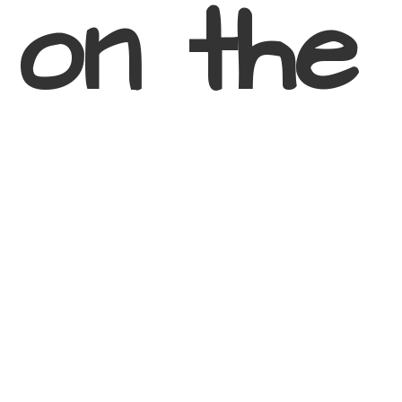
 on
the