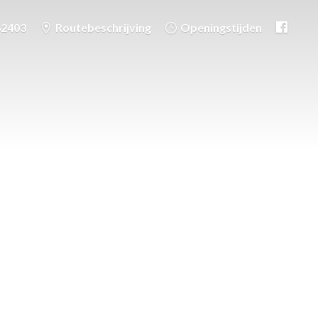
62403
Routebeschrijving
Openingstijden