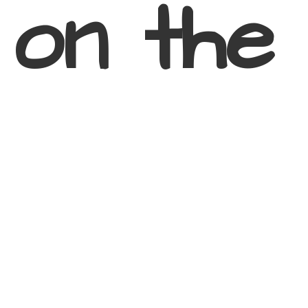
 on
the