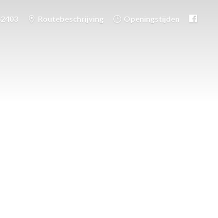
62403
Routebeschrijving
Openingstijden